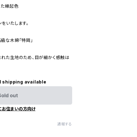
てた縁起色
ンをいたします。
級な木綿「特岡」
まれた生地のため、目が細かく感触は
l shipping available
Sold out
にお住まいの方向け
通報する