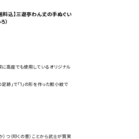
・送料込】三遊亭わん丈の手ぬぐい
ろ）
際に高座でも使用しているオリジナル
の足跡」で「1」の形を作った鮫小紋で
か）つ（叩くの意）ことから武士が質実