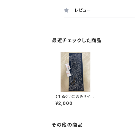
レビュー
最近チェックした商品
【手ぬぐいにのみサイ
ン・送料込】三遊亭わん
¥2,000
丈の手ぬぐい 令和5年
版「勝色」（かついろ）
その他の商品