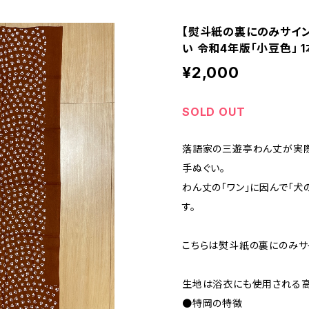
【熨斗紙の裏にのみサイ
い 令和4年版「小豆色」 1
¥2,000
SOLD OUT
落語家の三遊亭わん丈が実
手ぬぐい。
わん丈の「ワン」に因んで「犬
す。
こちらは熨斗紙の裏にのみサ
生地は浴衣にも使用される高
●特岡の特徴