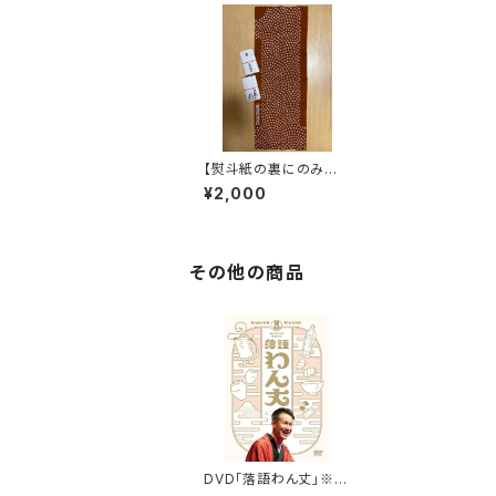
【熨斗紙の裏にのみサ
イン・送料込】三遊亭わ
¥2,000
ん丈の手ぬぐい 令和4
年版「小豆色」 1本
その他の商品
DVD「落語わん丈」※送
料210円込