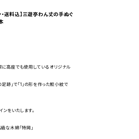
ン・送料込】三遊亭わん丈の手ぬぐ
本
際に高座でも使用しているオリジナル
の足跡」で「1」の形を作った鮫小紋で
インをいたします。
級な木綿「特岡」