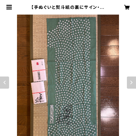
【手ぬぐいと熨斗紙の裏にサイン・送
料込】三遊亭わん丈の手ぬぐい 令和3
年版「萌葱色（もえぎいろ）」 | 1RAKU
GO（わんらくご）