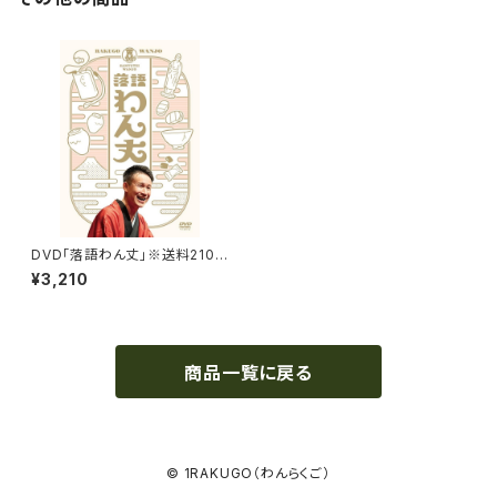
DVD「落語わん丈」※送料210
円込
¥3,210
商品一覧に戻る
© 1RAKUGO（わんらくご）