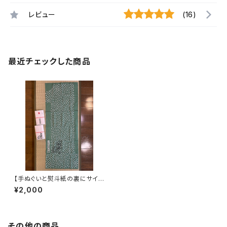
レビュー
(16)
最近チェックした商品
【手ぬぐいと熨斗紙の裏にサイ
ン・送料込】三遊亭わん丈の手ぬ
¥2,000
ぐい 令和3年版「萌葱色（もえぎ
いろ）」
その他の商品