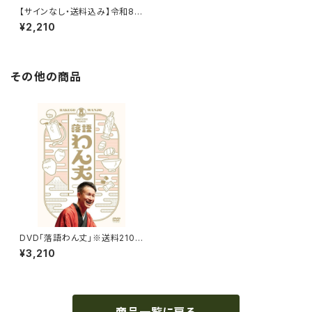
【サインなし・送料込み】令和8年
三遊亭わん丈【犬紋】手ぬぐい
¥2,210
（鳩羽紫色）
その他の商品
DVD「落語わん丈」※送料210
円込
¥3,210