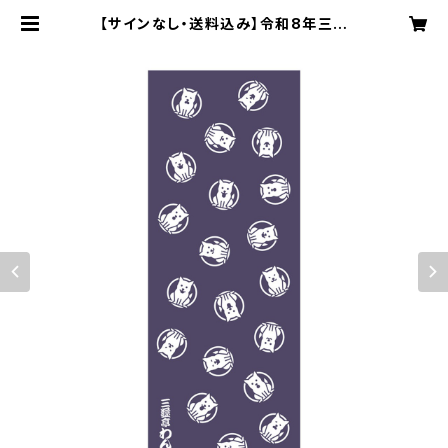
【サインなし・送料込み】令和8年三遊
亭わん丈【犬紋】手ぬぐい（鳩羽紫色）
| 1RAKUGO（わんらくご）