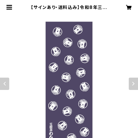
【サインあり・送料込み】令和8年三遊
亭わん丈【犬紋】手ぬぐい（鳩羽紫色）
| 1RAKUGO（わんらくご）