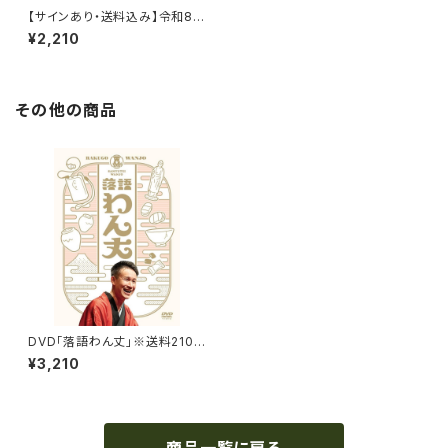
【サインあり・送料込み】令和8年
三遊亭わん丈【犬紋】手ぬぐい
¥2,210
（鳩羽紫色）
その他の商品
DVD「落語わん丈」※送料210
円込
¥3,210